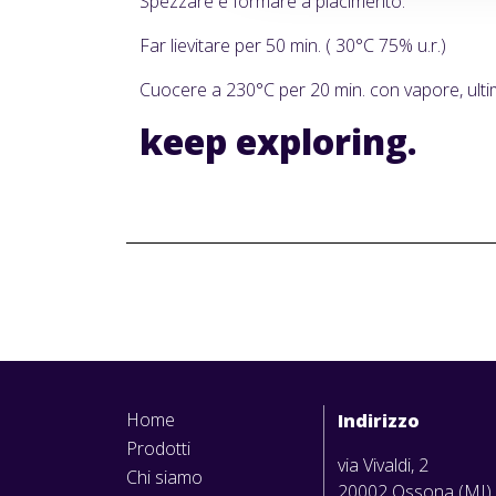
Spezzare e formare a piacimento.
Far lievitare per 50 min. ( 30°C 75% u.r.)
Cuocere a 230°C per 20 min. con vapore, ultimi 
keep
exploring.
Home
Indirizzo
Prodotti
via Vivaldi, 2
Chi siamo
20002 Ossona (MI)