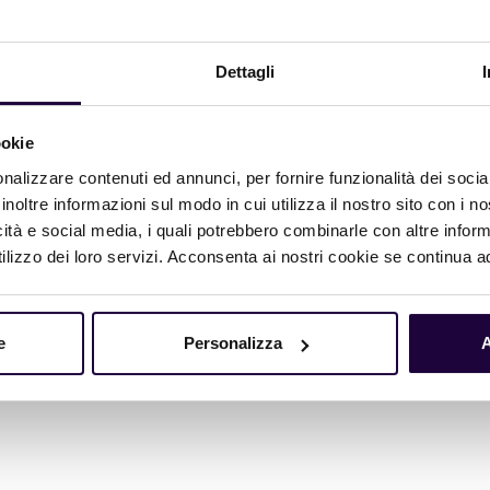
g
Olio
Dettagli
g
Lievito
g
Sale
ookie
g
Amore
nalizzare contenuti ed annunci, per fornire funzionalità dei socia
inoltre informazioni sul modo in cui utilizza il nostro sito con i 
g
Magic
icità e social media, i quali potrebbero combinarle con altre inform
lizzo dei loro servizi. Acconsenta ai nostri cookie se continua ad 
per 7 min. in prima velocità e 10 min. in seconda velocità,
e
Personalizza
A
o.