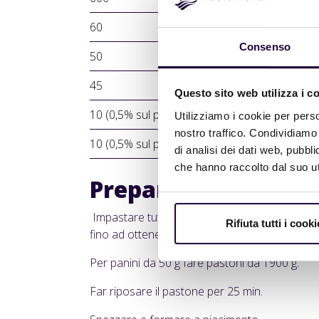
60
Consenso
50
45
Questo sito web utilizza i c
10 (0,5% sul peso della farina)
Utilizziamo i cookie per perso
nostro traffico. Condividiamo 
10 (0,5% sul peso della farina)
di analisi dei dati web, pubbl
che hanno raccolto dal suo uti
Preparazione
Impastare tutti gli ingredienti in impastatrice 
Rifiuta tutti i cooki
fino ad ottenere un impasto liscio e sostenut
Per panini da 50 g fare pastoni da 1900 g.
Far riposare il pastone per 25 min.