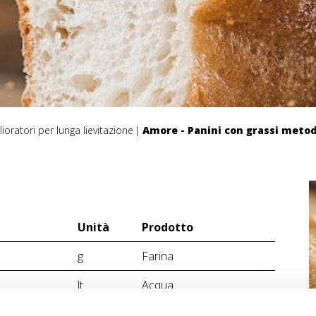
lioratori per lunga lievitazione
Amore - Panini con grassi metod
Unità
Prodotto
g
Farina
lt
Acqua
g
Biga (16 ore)