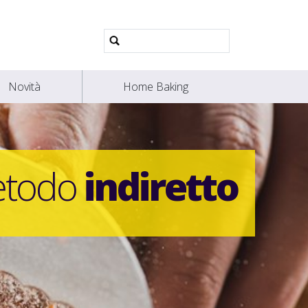
Ricerca
avanzata…
Novità
Home Baking
metodo
indiretto