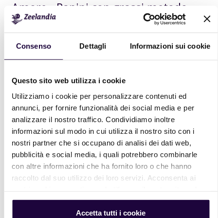
Amore - Panini con grassi metodo
indiretto
Leggi il resto…
Consenso
Dettagli
Informazioni sui cookie
Amore - Pani grandi metodo diretto
Questo sito web utilizza i cookie
Utilizziamo i cookie per personalizzare contenuti ed
Leggi il resto…
annunci, per fornire funzionalità dei social media e per
analizzare il nostro traffico. Condividiamo inoltre
informazioni sul modo in cui utilizza il nostro sito con i
Amore - Pani grandi metodo
nostri partner che si occupano di analisi dei dati web,
indiretto
pubblicità e social media, i quali potrebbero combinarle
con altre informazioni che ha fornito loro o che hanno
Leggi il resto…
raccolto dal suo utilizzo dei loro servizi. Acconsenta ai
nostri cookie se continua ad utilizzare il nostro sito web.
Amore - Ciabatta metodo indiretto
Accetta tutti i cookie