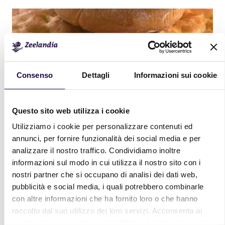
Consenso
Dettagli
Informazioni sui cookie
Questo sito web utilizza i cookie
Utilizziamo i cookie per personalizzare contenuti ed
annunci, per fornire funzionalità dei social media e per
analizzare il nostro traffico. Condividiamo inoltre
informazioni sul modo in cui utilizza il nostro sito con i
nostri partner che si occupano di analisi dei dati web,
pubblicità e social media, i quali potrebbero combinarle
con altre informazioni che ha fornito loro o che hanno
raccolto dal suo utilizzo dei loro servizi. Acconsenta ai
Vuoi ricevere nuove ricette?
nostri cookie se continua ad utilizzare il nostro sito web.