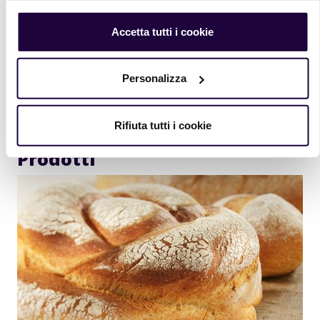
Iscrivi alla nostra newsletter per ricevere in
Accetta tutti i cookie
anteprima informazioni sui nuovi prodotti e ricette.
Iscriviti
Personalizza
Rifiuta tutti i cookie
Prodotti