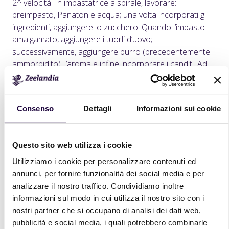
2^ velocità. In impastatrice a spirale, lavorare:
preimpasto, Panaton e acqua; una volta incorporati gli
ingredienti, aggiungere lo zucchero. Quando l’impasto
amalgamato, aggiungere i tuorli d’uovo;
successivamente, aggiungere burro (precedentemente
ammorbidito), l’aroma e infine incorporare i canditi. Ad
impasto ultimato, porre in un mastello e far lievitare in
cella di lievitazione per 60 minuti (30°C – 80%
U.R.). Spezzare nel peso desiderato (per colomba da
Consenso
Dettagli
Informazioni sui cookie
750 g, pezzi da 750 g; per colomba da 1000 g, pezzi da
1000 g) ed arrotondare. Lasciar riposare le pastelle a
temperatura ambiente per 30 minuti, successivamente
Questo sito web utilizza i cookie
dividerla a metà: con la 1^ metà formare le ali e deporle
nel pirottino, con la 2^ metà formare il corpo e deporre
Utilizziamo i cookie per personalizzare contenuti ed
nel pirottino infine schiacciare leggermente. Far lievitare
annunci, per fornire funzionalità dei social media e per
in cella lievitazione per 4 ore ( 30°C - 80% U.R). Glassare
analizzare il nostro traffico. Condividiamo inoltre
la superficie e completare con mandorle, zucchero a
informazioni sul modo in cui utilizza il nostro sito con i
granella e a velo. Per colombe da 750 g cuocere in
nostri partner che si occupano di analisi dei dati web,
Rotor a 170 °C per 5 minuti poi abbassare a 150 °C per
pubblicità e social media, i quali potrebbero combinarle