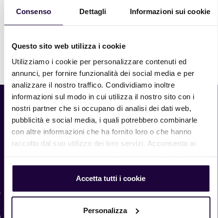
Consenso
Dettagli
Informazioni sui cookie
Questo sito web utilizza i cookie
Stampa
Utilizziamo i cookie per personalizzare contenuti ed
annunci, per fornire funzionalità dei social media e per
analizzare il nostro traffico. Condividiamo inoltre
informazioni sul modo in cui utilizza il nostro sito con i
nostri partner che si occupano di analisi dei dati web,
Home
pubblicità e social media, i quali potrebbero combinarle
Prodotti
con altre informazioni che ha fornito loro o che hanno
Chi siamo
raccolto dal suo utilizzo dei loro servizi. Acconsenta ai
Ricette
nostri cookie se continua ad utilizzare il nostro sito web.
Newsletter
Whistleblowing
Accetta tutti i cookie
explore.zeelandia.com
Personalizza