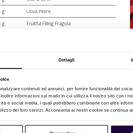
g
Uova intere
g
Fruitful Filling Fragola
g
Fruitful Filling Limone
Fruttagel Spray Neutro
Dettagli
ookie
nalizzare contenuti ed annunci, per fornire funzionalità dei socia
on spatola per 5 minuti a bassa velocità. Prendere una
inoltre informazioni sul modo in cui utilizza il nostro sito con i 
re con circa 600 g di Fruitful Filling Fragola e 200 g di
icità e social media, i quali potrebbero combinarle con altre inform
r 40/45 minuti con tiraggi chiusi, gli ultimi 5 minuti
lizzo dei loro servizi. Acconsenta ai nostri cookie se continua ad 
re con FruttaGel Spray Neutro.