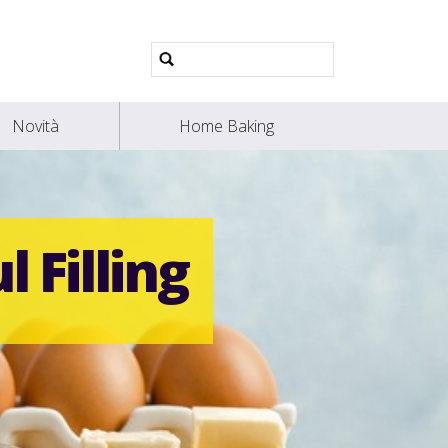
Ricerca
avanzata…
Novità
Home Baking
l Filling