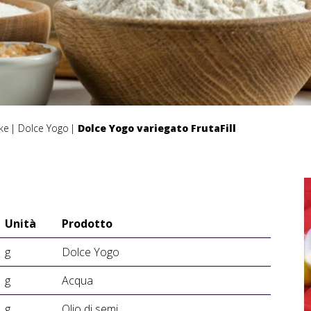
ke
Dolce Yogo
Dolce Yogo variegato FrutaFill
Unità
Prodotto
g
Dolce Yogo
g
Acqua
g
Olio di semi