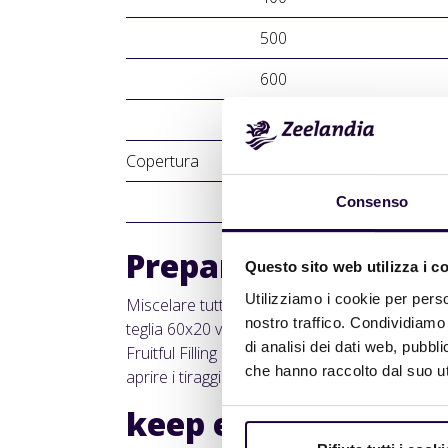
500
600
200
Copertura
q.b.
Consenso
Preparazione
Questo sito web utilizza i c
Utilizziamo i cookie per perso
Miscelare tutti gli ingredienti in planetaria c
nostro traffico. Condividiamo 
teglia 60x20 versarci 1800 g d’ impasto, variega
di analisi dei dati web, pubbl
Fruitful Filling Limone. Cuocere a 180-190 °C pe
che hanno raccolto dal suo uti
aprire i tiraggi. Una volta raffreddata, lucida
keep
exploring.