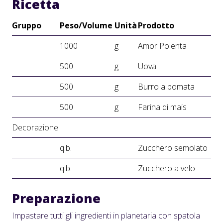
Ricetta
Gruppo
Peso/Volume
Unità
Prodotto
1000
g
Amor Polenta
500
g
Uova
500
g
Burro a pomata
500
g
Farina di mais
Decorazione
q.b.
Zucchero semolato
q.b.
Zucchero a velo
Preparazione
Impastare tutti gli ingredienti in planetaria con spatola