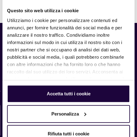
Questo sito web utilizza i cookie
Utilizziamo i cookie per personalizzare contenuti ed
annunci, per fornire funzionalità dei social media e per
analizzare il nostro traffico. Condividiamo inoltre
Home
informazioni sul modo in cui utilizza il nostro sito con i
Prodotti
nostri partner che si occupano di analisi dei dati web,
Chi siamo
pubblicità e social media, i quali potrebbero combinarle
Ricette
con altre informazioni che ha fornito loro o che hanno
Newsletter
raccolto dal suo utilizzo dei loro servizi. Acconsenta ai
Whistleblowing
nostri cookie se continua ad utilizzare il nostro sito web.
explore.zeelandia.com
Accetta tutti i cookie
Contattaci direttamente
Personalizza
Contattaci
Rifiuta tutti i cookie