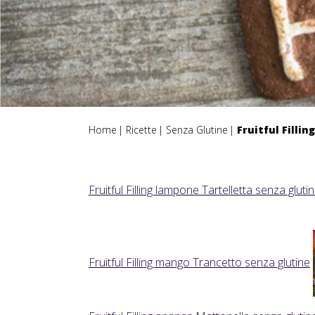
Home
Ricette
Senza Glutine
Fruitful Fillin
Fruitful Filling lampone Tartelletta senza gluti
Fruitful Filling mango Trancetto senza glutine