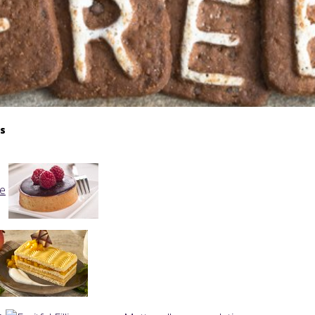
gs
ne